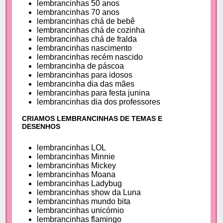
lembrancinhas 50 anos
lembrancinhas 70 anos
lembrancinhas chá de bebê
lembrancinhas chá de cozinha
lembrancinhas chá de fralda
lembrancinhas nascimento
lembrancinhas recém nascido
lembrancinha de páscoa
lembrancinhas para idosos
lembrancinha dia das mães
lembrancinhas para festa junina
lembrancinhas dia dos professores
CRIAMOS LEMBRANCINHAS DE TEMAS E
DESENHOS
lembrancinhas LOL
lembrancinhas Minnie
lembrancinhas Mickey
lembrancinhas Moana
lembrancinhas Ladybug
lembrancinhas show da Luna
lembrancinhas mundo bita
lembrancinhas unicórnio
lembrancinhas flamingo