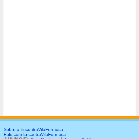
Sobre o EncontraVilaFormosa
Fale com EncontraVilaFormosa