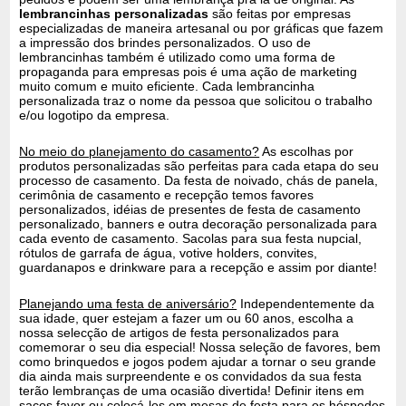
lembrancinhas personalizadas
são feitas por empresas
especializadas de maneira artesanal ou por gráficas que fazem
a impressão dos brindes personalizados. O uso de
lembrancinhas também é utilizado como uma forma de
propaganda para empresas pois é uma ação de marketing
muito comum e muito eficiente. Cada lembrancinha
personalizada traz o nome da pessoa que solicitou o trabalho
e/ou logotipo da empresa.
No meio do planejamento do casamento?
As escolhas por
produtos personalizadas são perfeitas para cada etapa do seu
processo de casamento. Da festa de noivado, chás de panela,
cerimônia de casamento e recepção temos favores
personalizados, idéias de presentes de festa de casamento
personalizado, banners e outra decoração personalizada para
cada evento de casamento. Sacolas para sua festa nupcial,
rótulos de garrafa de água, votive holders, convites,
guardanapos e drinkware para a recepção e assim por diante!
Planejando uma festa de aniversário?
Independentemente da
sua idade, quer estejam a fazer um ou 60 anos, escolha a
nossa selecção de artigos de festa personalizados para
comemorar o seu dia especial! Nossa seleção de favores, bem
como brinquedos e jogos podem ajudar a tornar o seu grande
dia ainda mais surpreendente e os convidados da sua festa
terão lembranças de uma ocasião divertida! Definir itens em
sacos favor ou colocá-los em mesas de festa para os hóspedes