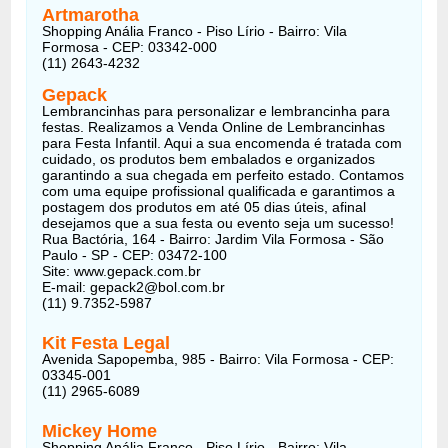
Artmarotha
Shopping Anália Franco - Piso Lírio - Bairro: Vila
Formosa - CEP: 03342-000
(11) 2643-4232
Gepack
Lembrancinhas para personalizar e lembrancinha para
festas. Realizamos a Venda Online de Lembrancinhas
para Festa Infantil. Aqui a sua encomenda é tratada com
cuidado, os produtos bem embalados e organizados
garantindo a sua chegada em perfeito estado. Contamos
com uma equipe profissional qualificada e garantimos a
postagem dos produtos em até 05 dias úteis, afinal
desejamos que a sua festa ou evento seja um sucesso!
Rua Bactória, 164 - Bairro: Jardim Vila Formosa - São
Paulo - SP - CEP: 03472-100
Site: www.gepack.com.br
E-mail: gepack2@bol.com.br
(11) 9.7352-5987
Kit Festa Legal
Avenida Sapopemba, 985 - Bairro: Vila Formosa - CEP:
03345-001
(11) 2965-6089
Mickey Home
Shopping Anália Franco - Piso Lírio - Bairro: Vila