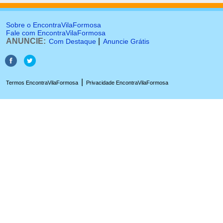
Sobre o EncontraVilaFormosa
Fale com EncontraVilaFormosa
ANUNCIE:
|
Com Destaque
Anuncie Grátis
|
Termos EncontraVilaFormosa
Privacidade EncontraVilaFormosa