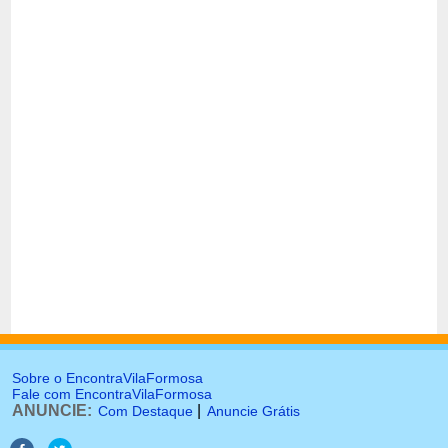
Sobre o EncontraVilaFormosa
Fale com EncontraVilaFormosa
ANUNCIE:
|
Com Destaque
Anuncie Grátis